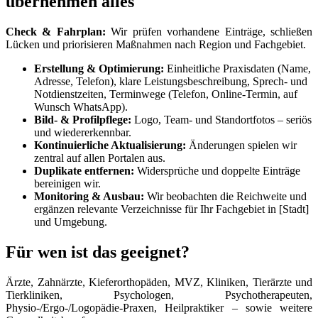
übernehmen alles
Check & Fahrplan:
Wir prüfen vorhandene Einträge, schließen
Lücken und priorisieren Maßnahmen nach Region und Fachgebiet.
Erstellung & Optimierung:
Einheitliche Praxisdaten (Name,
Adresse, Telefon), klare Leistungsbeschreibung, Sprech- und
Notdienstzeiten, Terminwege (Telefon, Online-Termin, auf
Wunsch WhatsApp).
Bild- & Profilpflege:
Logo, Team- und Standortfotos – seriös
und wiedererkennbar.
Kontinuierliche Aktualisierung:
Änderungen spielen wir
zentral auf allen Portalen aus.
Duplikate entfernen:
Widersprüche und doppelte Einträge
bereinigen wir.
Monitoring & Ausbau:
Wir beobachten die Reichweite und
ergänzen relevante Verzeichnisse für Ihr Fachgebiet in [Stadt]
und Umgebung.
Für wen ist das geeignet?
Ärzte, Zahnärzte, Kieferorthopäden, MVZ, Kliniken, Tierärzte und
Tierkliniken, Psychologen, Psychotherapeuten,
Physio-/Ergo-/Logopädie-Praxen, Heilpraktiker – sowie weitere