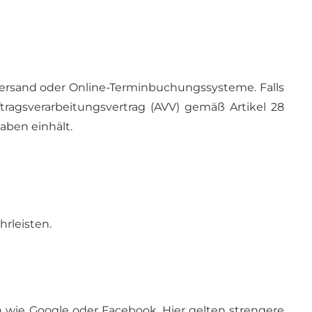
-Versand oder Online-Terminbuchungssysteme. Falls
ragsverarbeitungsvertrag (AVV) gemäß Artikel 28
aben einhält.
rleisten.
n wie Google oder Facebook. Hier gelten strengere