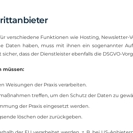
ittanbieter
r für verschiedene Funktionen wie Hosting, Newsletter
ene Daten haben, muss mit ihnen ein sogenannter Auft
sicher, dass der Dienstleister ebenfalls die DSGVO-Vorg
in müssen:
en Weisungen der Praxis verarbeiten.
smaßnahmen treffen, um den Schutz der Daten zu gewäh
mmung der Praxis eingesetzt werden.
agsende löschen oder zurückgeben.
halb der EU verarbeitet werden, z. B. bei US-Anbieter